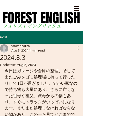
FOREST ENGLISH
FOREST ENGLISH
フォレストイングリッシ
ュ
Post
forestenglish
Aug 5, 2024
1 min read
2024.8.3
Updated:
Aug 5, 2024
今日はガレージや倉庫の整理、そして
出たごみをゴミ処理場に持って行った
りして1日が過ぎました。でかい家なの
で持ち物も大量にあり、さらに亡くな
った祖母や祖父、叔母からの物もあ
り、すぐにトラックがいっぱいになり
ます。まだまだ処理しなければならな
い物があり、この一ヶ月でどこまでで