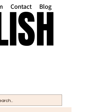
LISH
LISH
m
Contact
Blog