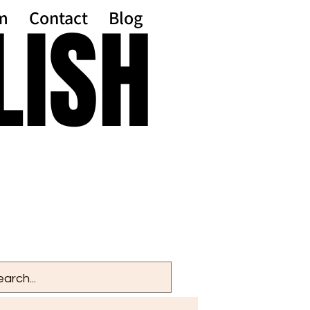
LISH
LISH
m
Contact
Blog