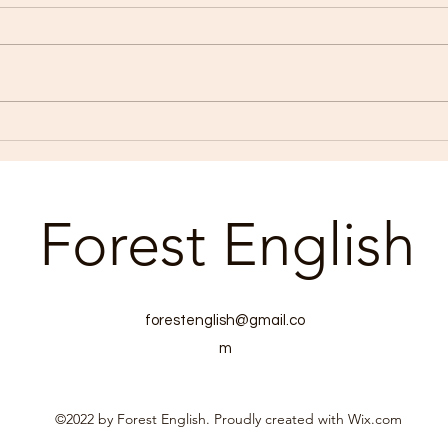
Are you looking for a place to
learn conversational English?
Are you seeking a place for your
child to study with a native
Gold
teacher at all times? We
welcome you to Forest English,
located in Nonoichi C
Forest English
forestenglish@gmail.co
m
©2022 by Forest English. Proudly created with Wix.com