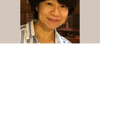
Assistant Teacher
Natsuyo Emery (
)
エモリ 夏代
金沢市出身。泉が丘高校卒、金沢大学
大学院理学部修了。中学・高校教員資
格保有（理科ですが）。アメリカ、オ
クラホマ州、テキサス州在住経験有。
アシスタントとして、幼児クラスと低
学年クラスに一緒に参加しています。
子供たちが楽しく、かつ、しっかりと
学べるようお手伝いしています。