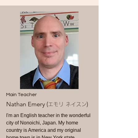
Main Teacher
Nathan Emery (
)
エモリ ネイスン
I'm an English teacher in the wonderful
city of Nonoichi, Japan. My home
country is America and my original
home town is in New York state.