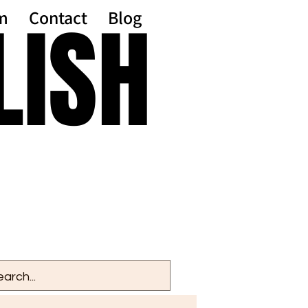
LISH
LISH
m
Contact
Blog