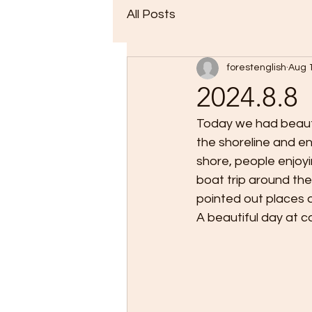
All Posts
forestenglish
Aug 
2024.8.8
Today we had beauti
the shoreline and e
shore, people enjoyi
boat trip around th
pointed out places 
A beautiful day at c