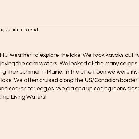
10, 2024
1 min read
ful weather to explore the lake. We took kayaks out tw
njoying the calm waters. We looked at the many camps 
ng their summer in Maine. In the afternoon we were invi
e lake. We often cruised along the US/Canadian border 
and search for eagles. We did end up seeing loons clos
amp Living Waters!