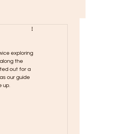
ice exploring 
along the 
ted out for a 
as our guide 
e up.