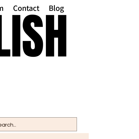
LISH
LISH
m
Contact
Blog