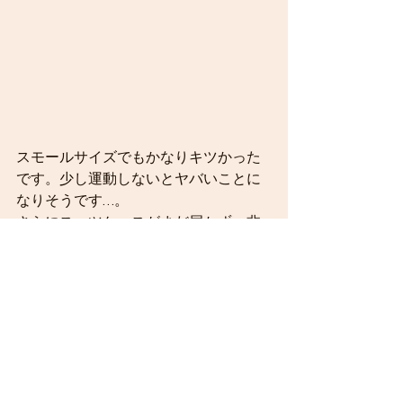
スモールサイズでもかなりキツかった
です。少し運動しないとヤバいことに
なりそうです…。
さらにスーツケースがまだ届かず、非
常に不便。ただアメリカには乾燥機が
あるので洗濯してもすぐに乾かせて助
かっています。