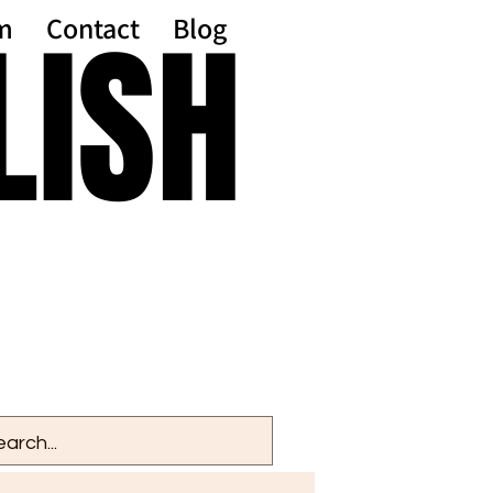
LISH
LISH
m
Contact
Blog