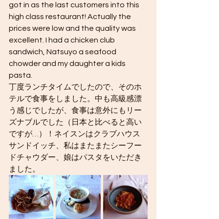
got in as the last customers into this 
high class restaurant! Actually the 
prices were low and the quality was 
excellent. I had a chicken club 
sandwich, Natsuyo a seafood 
chowder and my daughter a kids 
pasta.
丁度ランチタイムでしたので、そのホ
テルで食事をしました。中も高級感漂
う感じでしたが、食事は意外にもリー
ズナブルでした（日本と比べると高い
ですが…）！ネイスンはクラブハウス
サンドイッチ、私はまたまたシーフー
ドチャウダー、娘はパスタをいただき
ました。