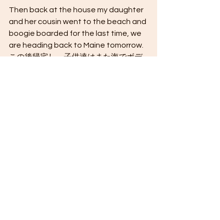
Then back at the house my daughter 
and her cousin went to the beach and 
boogie boarded for the last time, we 
are heading back to Maine tomorrow.
この後帰宅し、子供達はまた海でボデ
ィボートを楽しんでいました。
See All
Recent Posts