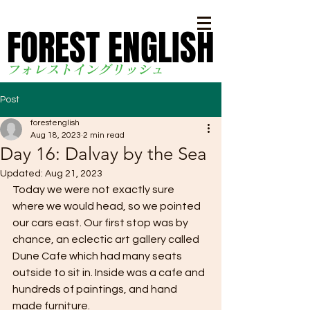
FOREST ENGLISH
FOREST ENGLISH
フォレストイングリッシ
ュ
Post
forestenglish
Aug 18, 2023
2 min read
Day 16: Dalvay by the Sea
Updated:
Aug 21, 2023
Today we were not exactly sure 
where we would head, so we pointed 
our cars east. Our first stop was by 
chance, an eclectic art gallery called 
Dune Cafe which had many seats 
outside to sit in. Inside was a cafe and 
hundreds of paintings, and hand 
made furniture.