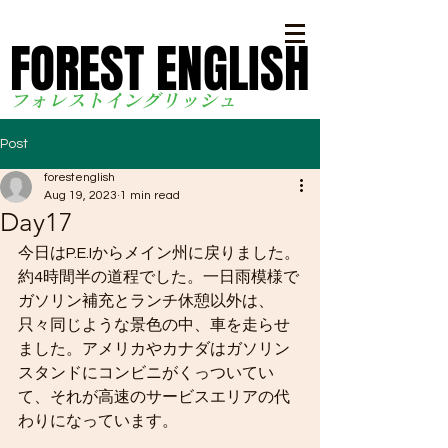
FOREST ENGLISH
FOREST ENGLISH
フォレストイングリッシ
ュ
Post
forestenglish
Aug 19, 2023
1 min read
Day17
今日はP.E.Iからメイン州に戻りました。
約4時間半の道程でした。一日雨模様で
ガソリン補充とランチ休憩以外は、
只々同じような景色の中、車を走らせ
ました。アメリカやカナダはガソリン
スタンドにコンビニがくっついてい
て、それが高速のサービスエリアの代
わりになっています。