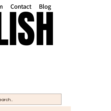
LISH
LISH
m
Contact
Blog